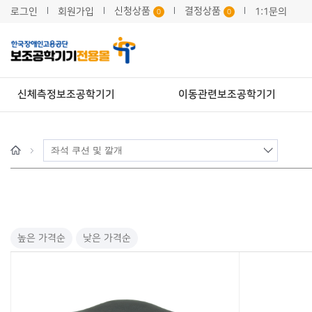
신청상품
결정상품
로그인
회원가입
1:1문의
0
0
신체측정보조공학기기
이동관련보조공학기기
h
o
m
e
높은 가격순
낮은 가격순