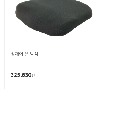
휠체어 젤 방석
325,630
원