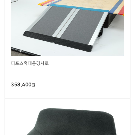
피포스휴대용경사로
358,400
원