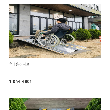
휴대용경사로
1,044,480
원