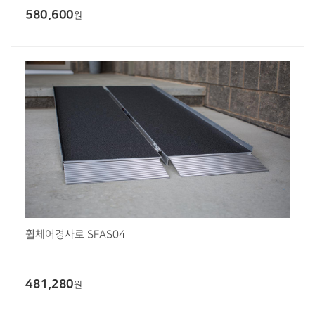
580,600
원
휠체어경사로 SFAS04
481,280
원