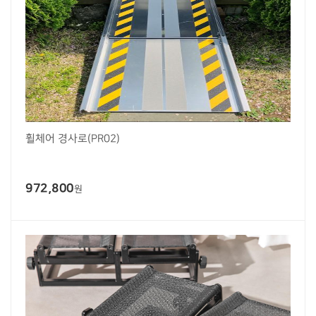
휠체어 경사로(PR02)
972,800
원