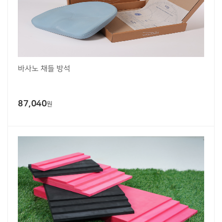
바사노 채들 방석
87,040
원