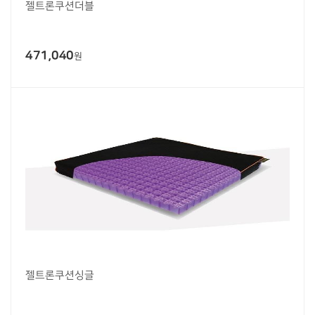
젤트론쿠션더블
471,040
원
젤트론쿠션싱글