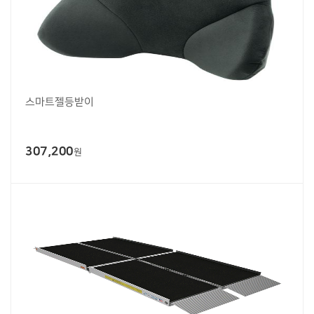
스마트젤등받이
307,200
원