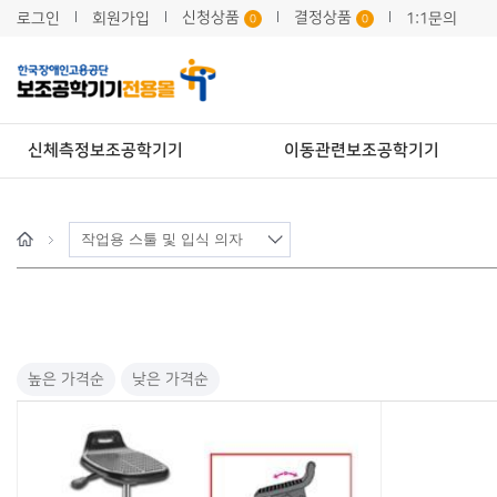
신청상품
결정상품
로그인
회원가입
1:1문의
0
0
신체측정보조공학기기
이동관련보조공학기기
h
o
m
e
높은 가격순
낮은 가격순