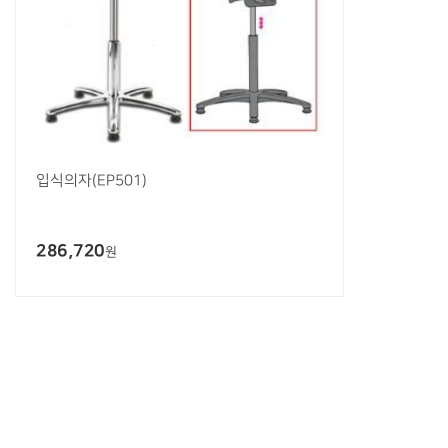
입식의자(EP501)
286,720
원