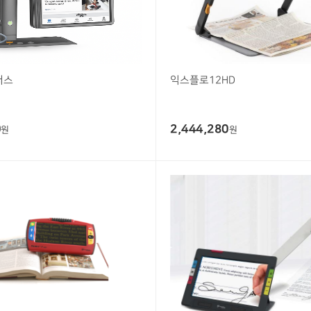
러스
익스플로12HD
0
2,444,280
원
원