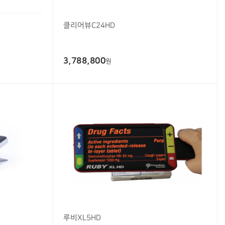
클리어뷰C24HD
3,788,800
원
루비XL5HD