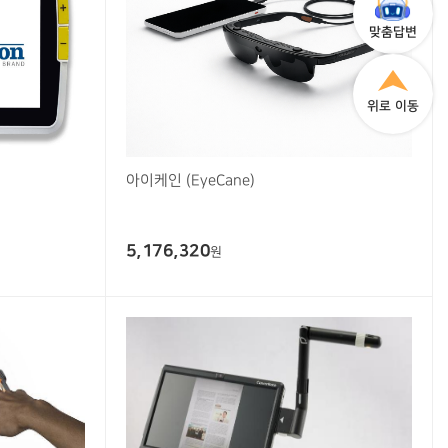
맞춤답변
위로 이동
아이케인 (EyeCane)
5,176,320
원