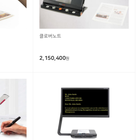
클로버노트
2,150,400
원