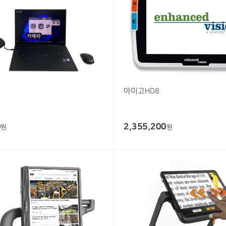
아미고HD8
0
2,355,200
원
원