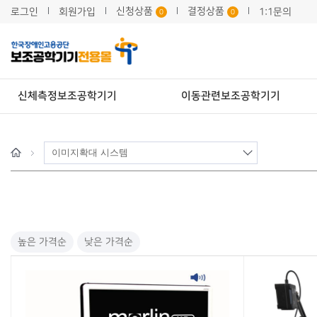
신청상품
결정상품
로그인
회원가입
1:1문의
0
0
신체측정보조공학기기
이동관련보조공학기기
h
o
m
e
높은 가격순
낮은 가격순