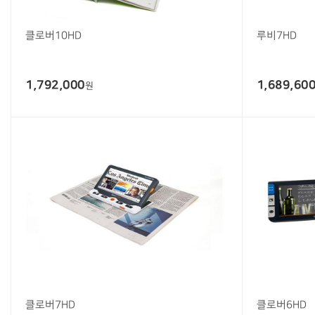
클로버10HD
루비7HD
1,792,000
1,689,60
원
클로버7HD
클로버6HD