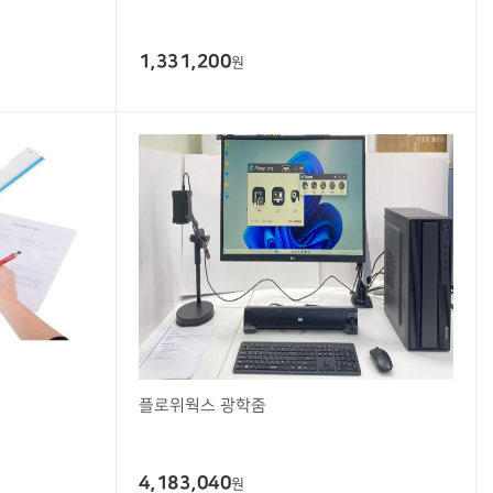
1,331,200
원
플로위웍스 광학줌
4,183,040
원