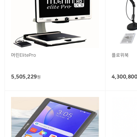
머린ElitePro
플로위북
5,505,229
4,300,80
원