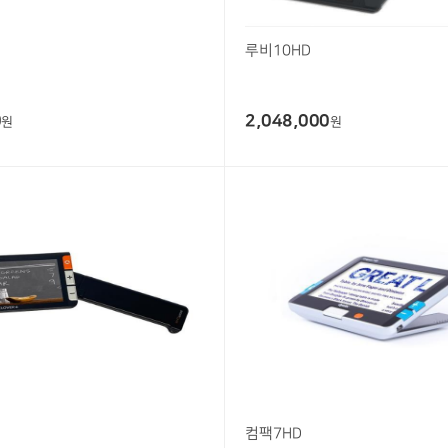
루비10HD
0
2,048,000
원
원
컴팩7HD