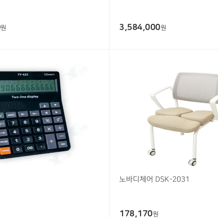
0
3,584,000
원
원
노바디체어 DSK-2031
178,170
원