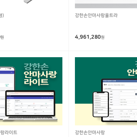
형)
강한손안마사랑울트라
0
4,961,280
원
원
사랑라이트
강한손안마사랑