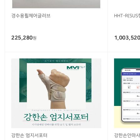
경수용휠체어글러브
HHT-R(SUS
225,280
1,003,52
원
강한손 엄지서포터
강한손안마