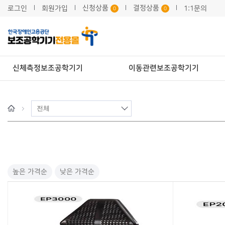
신청상품
결정상품
로그인
회원가입
1:1문의
0
0
신체측정보조공학기기
이동관련보조공학기기
h
o
m
e
높은 가격순
낮은 가격순