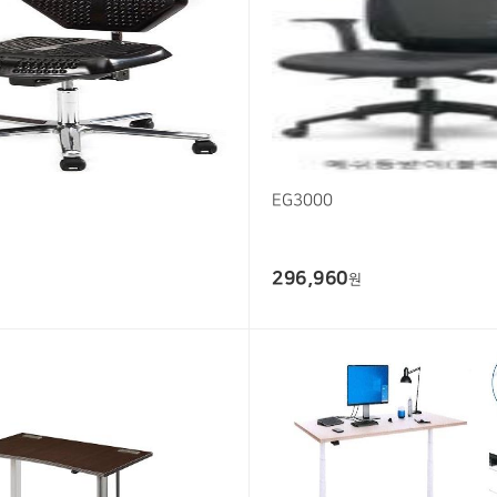
EG3000
296,960
원