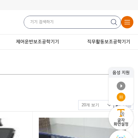
제어운반보조공학기기
직무활동보조공학기기
음성 지원
글자
화면설정