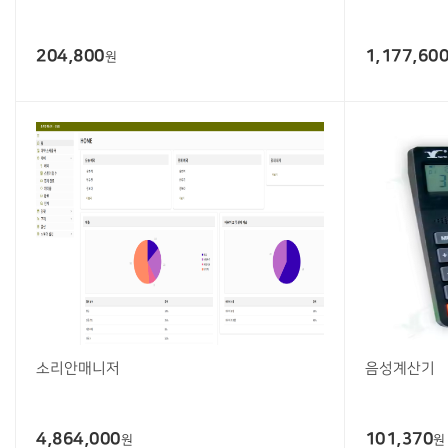
204,800
1,177,60
원
소리안매니저
음성계산기
4,864,000
101,370
원
원