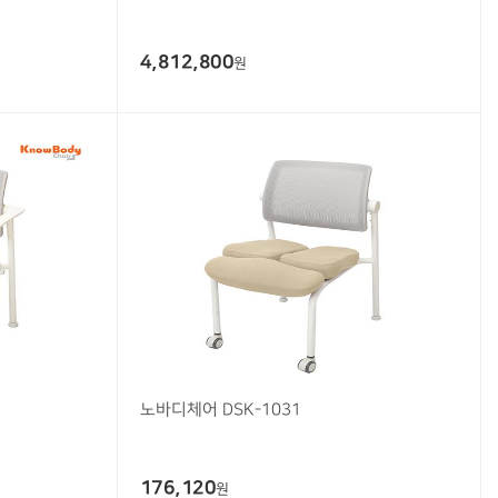
4,812,800
원
노바디체어 DSK-1031
176,120
원