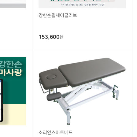
강한손휠체어글러브
153,600
원
소리안스마트베드