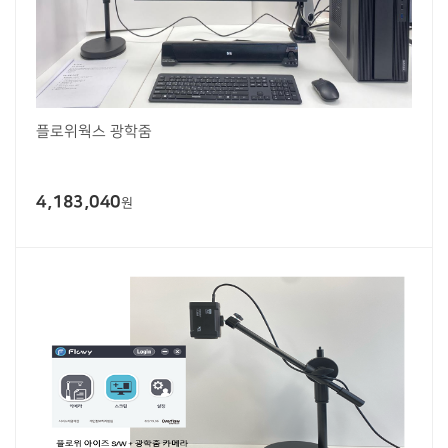
플로위웍스 광학줌
4,183,040
원