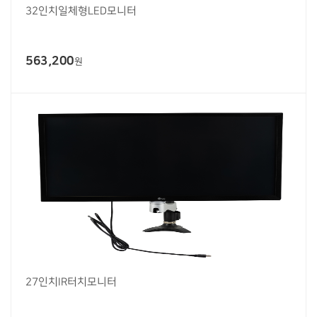
32인치일체형LED모니터
563,200
원
27인치IR터치모니터