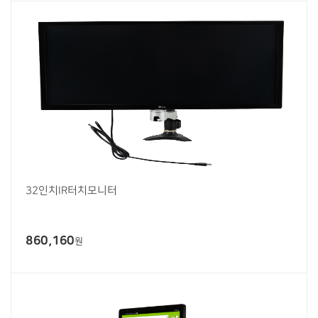
32인치IR터치모니터
860,160
원