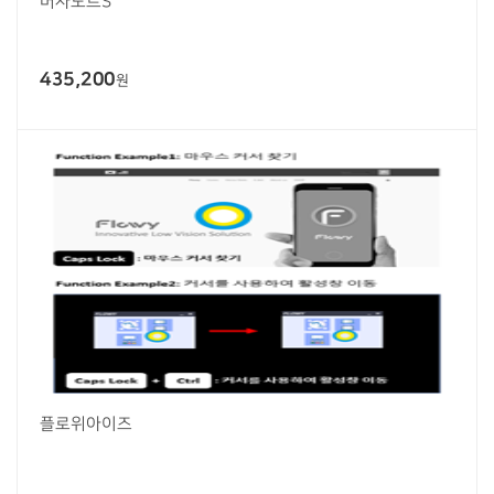
버사노트S
435,200
원
플로위아이즈