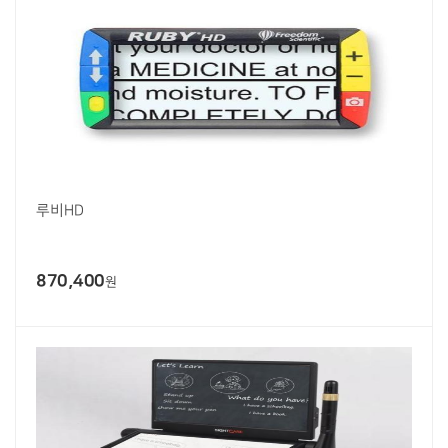
루비HD
870,400
원