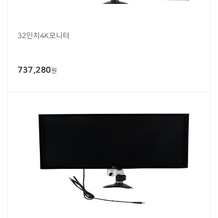
32인치4K모니터
737,280
원