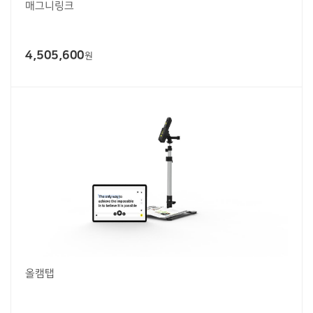
매그니링크
4,505,600
원
올캠탭