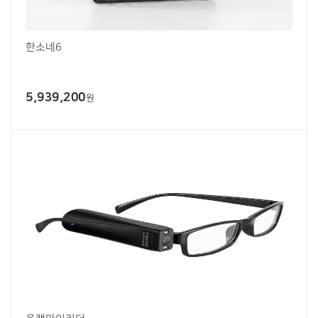
한소네6
5,939,200
원