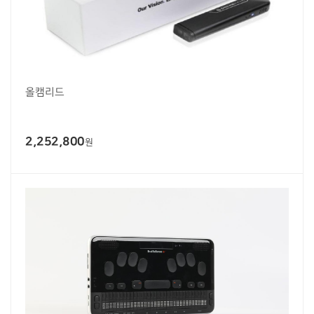
올캠리드
2,252,800
원