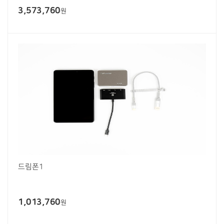
3,573,760
원
드림폰1
1,013,760
원