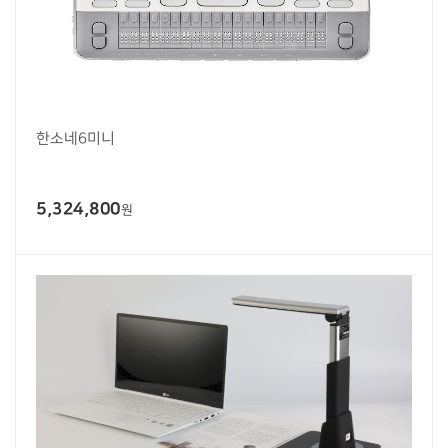
한소네6미니
5,324,800
원