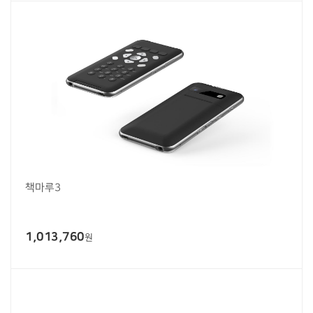
책마루3
1,013,760
원