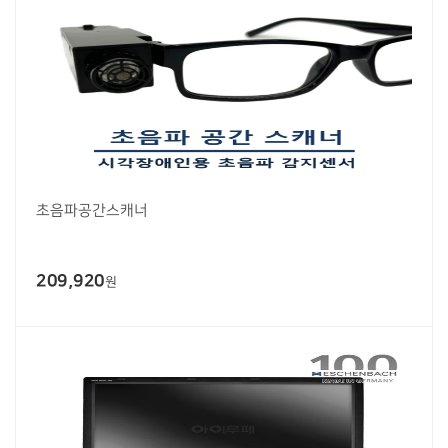
초음파공간스캐너
209,920
원