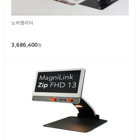
노바캠리더
3,686,400
원