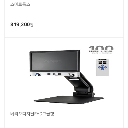
스마트룩스
819,200
원
베리오디지털FHD고급형